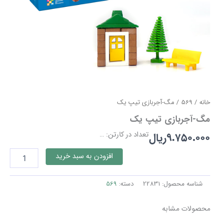
خانه
/
569
/ مگ-آجربازی تیپ یک
مگ-آجربازی تیپ یک
تعداد در کارتن: …
۹.۷۵۰.۰۰۰
ریال
مگ-
افزودن به سبد خرید
آجربازی
تیپ
یک
شناسه محصول:
22831
دسته:
569
عدد
محصولات مشابه