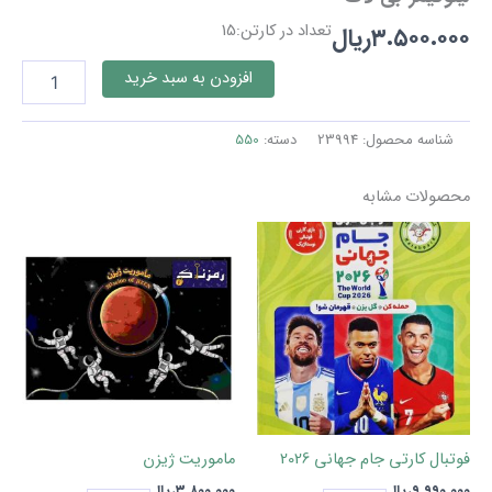
تعداد در کارتن:15
۳.۵۰۰.۰۰۰
ریال
لیلوگیمز-
افزودن به سبد خرید
بی
لاف
عدد
شناسه محصول:
23994
دسته:
550
محصولات مشابه
فوتبال کارتی جام جهانی 2026
ماموریت ژیزن
۹.۹۹۰.۰۰۰
ریال
۳.۸۰۰.۰۰۰
ریال