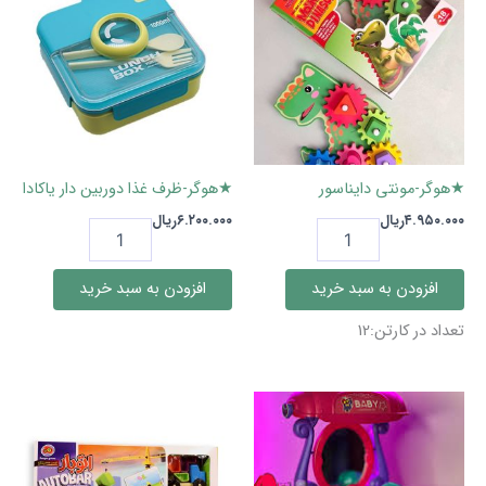
★هوگر-مونتی دایناسور
★هوگر-ظرف غذا دوربین دار یاکادا
۴.۹۵۰.۰۰۰
ریال
۶.۲۰۰.۰۰۰
ریال
★هوگر-
★هوگر-
مونتی
ظرف
دایناسور
غذا
افزودن به سبد خرید
افزودن به سبد خرید
عدد
دوربین
دار
تعداد در کارتن:12
یاکادا
عدد