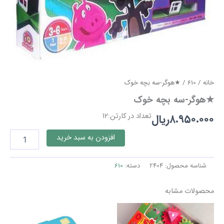
خانه
/
610
/ ★هوگر-سه بچه خوک
★هوگر-سه بچه خوک
تعداد در کارتن:12
۸.۹۵۰.۰۰۰
ریال
★هوگر-
افزودن به سبد خرید
سه
بچه
خوک
شناسه محصول:
2404
دسته:
610
عدد
محصولات مشابه