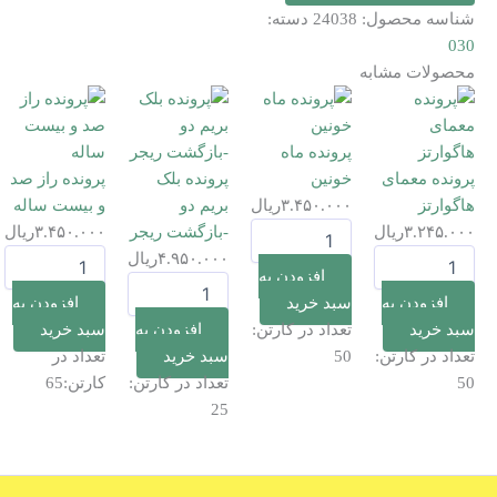
شناسه محصول:
24038
دسته:
030
محصولات مشابه
پرونده ماه
پرونده معمای
خونین
پرونده بلک
پرونده راز صد
هاگوارتز
۳.۴۵۰.۰۰۰
ریال
بریم دو
و بیست ساله
پرونده
۳.۲۴۵.۰۰۰
ریال
-بازگشت ریجر
۳.۴۵۰.۰۰۰
ریال
ماه
پرونده
پرونده
۴.۹۵۰.۰۰۰
ریال
خونین
افزودن به
معمای
راز
پرونده
عدد
هاگوارتز
صد
افزودن به
سبد خرید
افزودن به
بلک
عدد
و
بریم
سبد خرید
تعداد در کارتن:
افزودن به
سبد خرید
بیست
دو
تعداد در کارتن:
50
سبد خرید
تعداد در
ساله
-بازگشت
50
تعداد در کارتن:
کارتن:65
عدد
ریجر
25
عدد