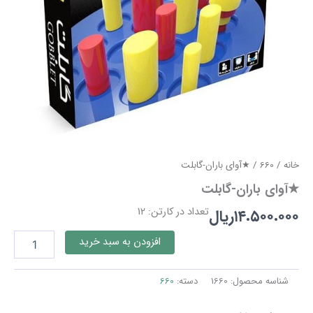
خانه
/
660
/ ★آوای باران-گابلت
★آوای باران-گابلت
تعداد در کارتن: 12
۱۴.۵۰۰.۰۰۰
ریال
★آوای
افزودن به سبد خرید
باران-
گابلت
عدد
شناسه محصول:
1660
دسته:
660